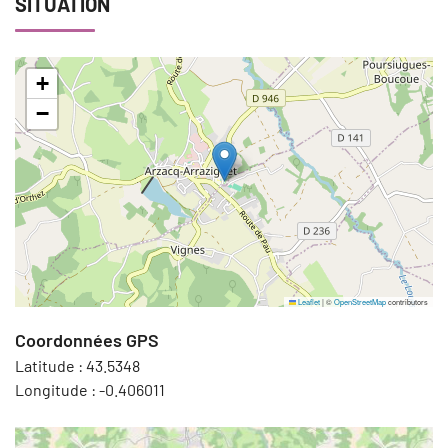
SITUATION
+
−
Leaflet
|
©
OpenStreetMap
contributors
Coordonnées GPS
Latitude :
43.5348
Longitude :
-0.406011