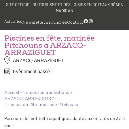
Aller
Panneau de gestion des cookies
SITE OFFICIEL DU TOURISME ET DES LOISIRS EN COTEAUX BÉARN
au
MADIRAN
contenu
Facebook
Instagram
Actualités
Newsletter
Brochures
Contact
Piscines en fête, matinée
Pitchouns à ARZACQ-
ARRAZIGUET
ARZACQ-ARRAZIGUET
Evènement passé
Accueil
Toutes les animations
ARZACQ-ARRAZIGUET
Piscines en fête, matinée Pitchouns
Parcours de motricité aquatique adapté aux enfants de 3 à 6
ans !