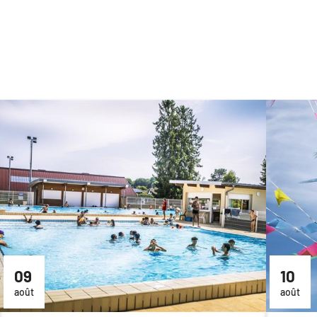
09
10
août
août