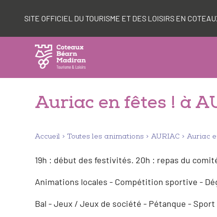
Aller
Panneau de gestion des cookies
au
SITE OFFICIEL DU TOURISME ET DES LOISIRS EN COTE
contenu
Auriac en fêtes ! à 
Accueil
Toutes les animations
AURIAC
Auriac en
19h : début des festivités. 20h : repas du comi
Animations locales - Compétition sportive - Dé
Bal - Jeux / Jeux de société - Pétanque - Sport 