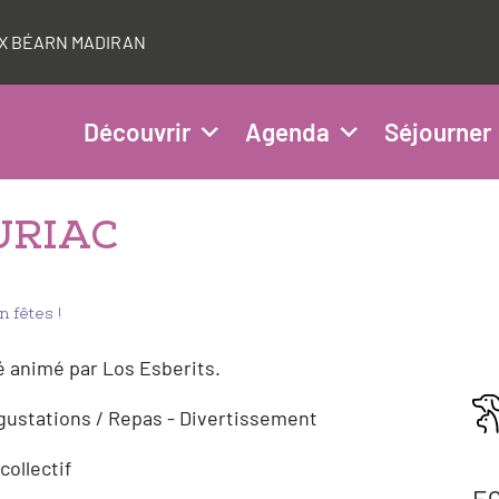
AUX BÉARN MADIRAN
Découvrir
Agenda
Séjourner
AURIAC
 fêtes !
té animé par Los Esberits.
gustations / Repas - Divertissement
collectif