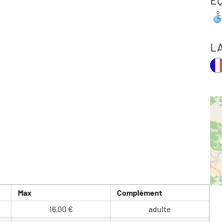
E
L
Max
Complément
16,00 €
adulte