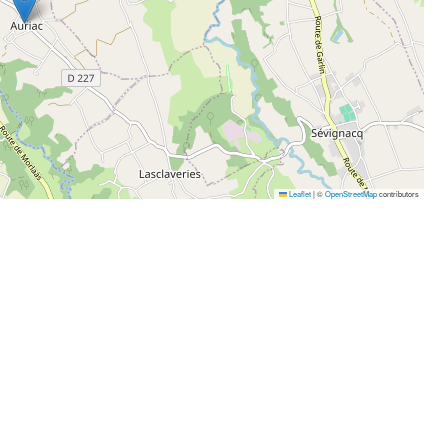
Leaflet
|
©
OpenStreetMap
contributors