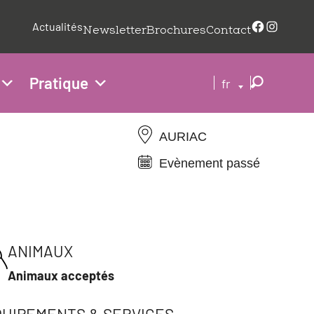
Faceboo
Insta
Actualités
Newsletter
Brochures
Contact
Pratique
fr
AURIAC
Evènement passé
ANIMAUX
Animaux acceptés