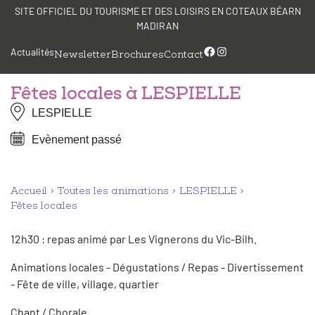
Aller
Panneau de gestion des cookies
SITE OFFICIEL DU TOURISME ET DES LOISIRS EN COTEAUX BÉARN
au
MADIRAN
contenu
Facebook
Instagram
Actualités
Newsletter
Brochures
Contact
Fêtes locales à LESPIELLE
LESPIELLE
Evènement passé
Accueil
Toutes les animations
LESPIELLE
Fêtes locales
12h30 : repas animé par Les Vignerons du Vic-Bilh.
Animations locales - Dégustations / Repas - Divertissement
- Fête de ville, village, quartier
Chant / Chorale