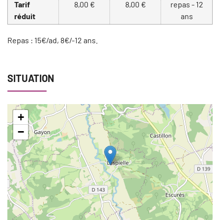
Tarif
8,00 €
8,00 €
repas - 12
réduit
ans
Repas : 15€/ad, 8€/-12 ans.
SITUATION
+
−