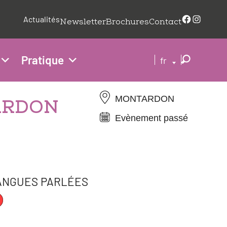
Faceboo
Insta
Actualités
Newsletter
Brochures
Contact
Pratique
fr
MONTARDON
TARDON
Evènement passé
ANGUES PARLÉES