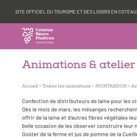
Aller
Panneau de gestion des cookies
au
SITE OFFICIEL DU TOURISME ET DES LOISIRS EN COTE
contenu
Animations & atelie
Accueil
Toutes les animations
MONTARDON
An
Confection de distributeurs de laine pour les oi
Dès le mois de mars, les mésanges recherchent 
offrir de la laine et d’autres fibres végétales l
belle occasion de les observer construire leur n
Goûter de la ferme et jus de pomme de la Cueill