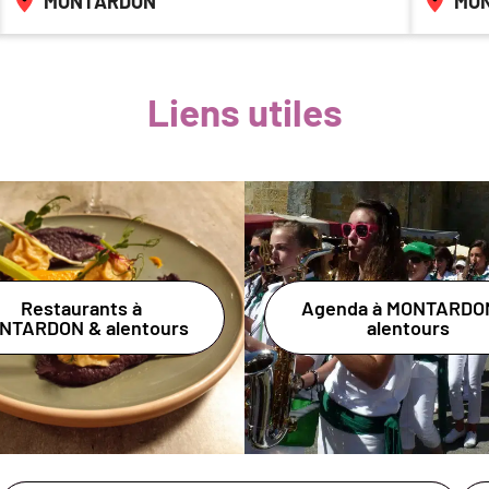
MONTARDON
MO
Liens utiles
Restaurants à
Agenda à MONTARDO
NTARDON & alentours
alentours