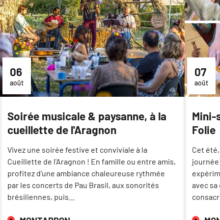
06
07
août
août
Soirée musicale & paysanne, à la
Mini-
cueillette de l'Aragnon
Folie
Vivez une soirée festive et conviviale à la
Cet été,
Cueillette de l'Aragnon ! En famille ou entre amis,
journée
profitez d'une ambiance chaleureuse rythmée
expérim
par les concerts de Pau Brasil, aux sonorités
avec sa
brésiliennes, puis…
consacré