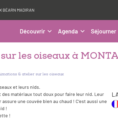
AUX BÉARN MADIRAN
Découvrir
Agenda
Séjourner
r sur les oiseaux à MON
imations & atelier sur les oiseaux
seaux et leurs nids.
L
des matériaux tout doux pour faire leur nid. Leur
eur assure une couvée bien au chaud ! C’est aussi une
id !
ette !