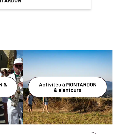
NTARDON
N &
Activités à MONTARDON
& alentours