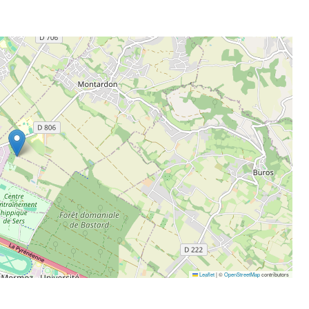
Leaflet
|
©
OpenStreetMap
contributors