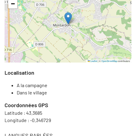
−
Leaflet
|
©
OpenStreetMap
contributors
Localisation
A la campagne
Dans le village
Coordonnées GPS
Latitude :
43.3685
Longitude :
-0.346729
LANGUES PARLÉES