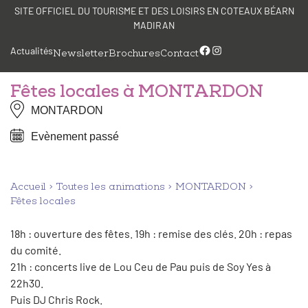
Aller
Panneau de gestion des cookies
SITE OFFICIEL DU TOURISME ET DES LOISIRS EN COTEAUX BÉARN
au
MADIRAN
contenu
Facebook
Instagram
Actualités
Newsletter
Brochures
Contact
Fêtes locales à MONTARDON
MONTARDON
Evènement passé
Accueil
Toutes les animations
MONTARDON
Fêtes locales
18h : ouverture des fêtes. 19h : remise des clés. 20h : repas
du comité.
21h : concerts live de Lou Ceu de Pau puis de Soy Yes à
22h30.
Puis DJ Chris Rock.