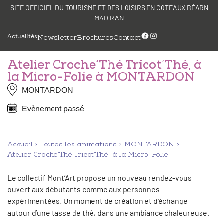
Aller
Panneau de gestion des cookies
SITE OFFICIEL DU TOURISME ET DES LOISIRS EN COTEAUX BÉARN
au
MADIRAN
contenu
Facebook
Instagram
Actualités
Newsletter
Brochures
Contact
Atelier Croche’Thé Tricot’Thé, à
la Micro-Folie à MONTARDON
MONTARDON
Evènement passé
Accueil
Toutes les animations
MONTARDON
Atelier Croche’Thé Tricot’Thé, à la Micro-Folie
Le collectif Mont’Art propose un nouveau rendez-vous
ouvert aux débutants comme aux personnes
expérimentées. Un moment de création et d’échange
autour d’une tasse de thé, dans une ambiance chaleureuse.