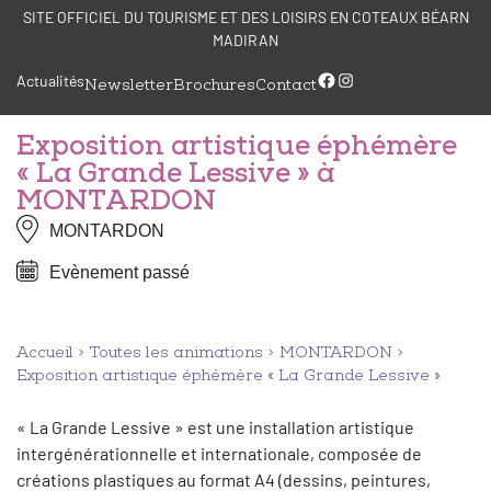
Aller
Panneau de gestion des cookies
SITE OFFICIEL DU TOURISME ET DES LOISIRS EN COTEAUX BÉARN
au
MADIRAN
contenu
Facebook
Instagram
Actualités
Newsletter
Brochures
Contact
Exposition artistique éphémère
« La Grande Lessive » à
MONTARDON
MONTARDON
Evènement passé
Accueil
Toutes les animations
MONTARDON
Exposition artistique éphémère « La Grande Lessive »
« La Grande Lessive » est une installation artistique
intergénérationnelle et internationale, composée de
créations plastiques au format A4 (dessins, peintures,