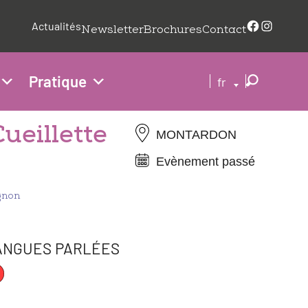
Faceboo
Insta
Actualités
Newsletter
Brochures
Contact
Pratique
fr
Cueillette
MONTARDON
Evènement passé
agnon
ANGUES PARLÉES