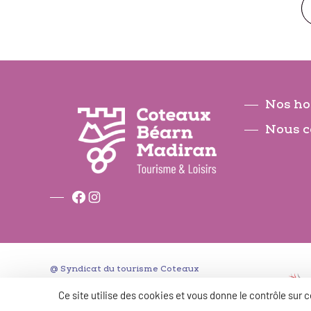
Nos ho
Nous c
Facebook
Instagram
@ Syndicat du tourisme Coteaux
Béarn Madiran.
Ce site utilise des cookies et vous donne le contrôle sur
Tous droits réservés.