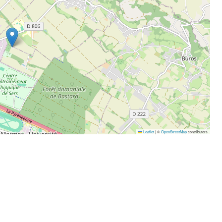
Leaflet
|
©
OpenStreetMap
contributors