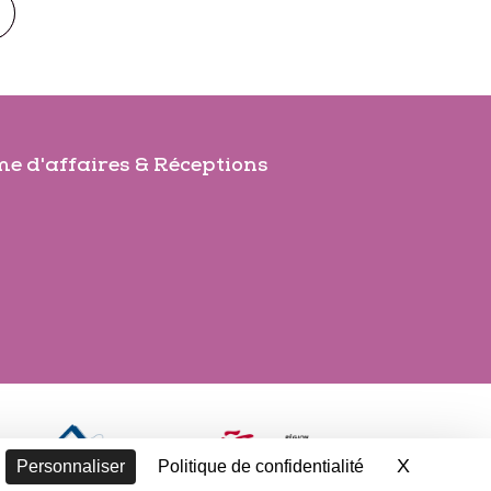
e d'affaires & Réceptions
X
Masquer 
Personnaliser
Politique de confidentialité