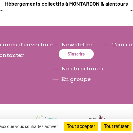
Hébergements collectifs à MONTARDON & alentours
raires d'ouverture
Newsletter
Tourism
S'inscrire
ontacter
Nos brochures
En groupe
 ceux que vous souhaitez activer
Tout accepter
Tout refuser