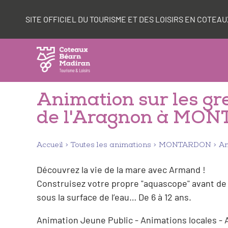
Aller
Panneau de gestion des cookies
au
SITE OFFICIEL DU TOURISME ET DES LOISIRS EN COTE
contenu
Animation sur les gre
de l'Aragnon à MO
Accueil
Toutes les animations
MONTARDON
An
Découvrez la vie de la mare avec Armand !
Construisez votre propre "aquascope" avant de 
sous la surface de l’eau… De 6 à 12 ans.
Animation Jeune Public - Animations locales - A