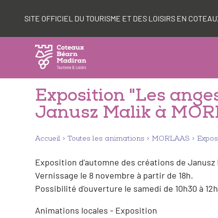
Aller
Panneau de gestion des cookies
au
SITE OFFICIEL DU TOURISME ET DES LOISIRS EN COTE
contenu
Exposition "Les anges,
Janusz Malik à MO
Accueil
Toutes les animations
MORLAAS
Expos
Exposition d'automne des créations de Janusz 
Vernissage le 8 novembre à partir de 18h.
Possibilité d'ouverture le samedi de 10h30 à 1
Animations locales - Exposition