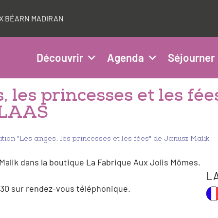
AUX BÉARN MADIRAN
Découvrir
Agenda
Séjourner
 les princesses et les fée
RLAAS
ition "Les anges, les princesses et les fées" de Janusz Malik
Malik dans la boutique La Fabrique Aux Jolis Mômes.
L
2h30 sur rendez-vous téléphonique.