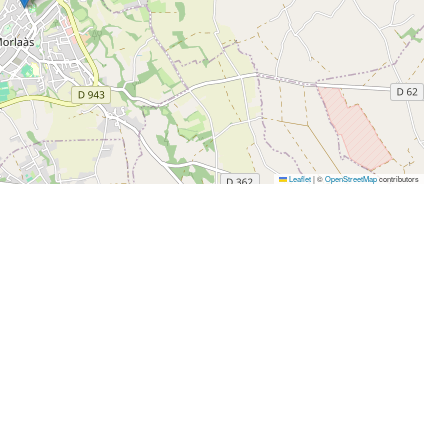
Leaflet
|
©
OpenStreetMap
contributors