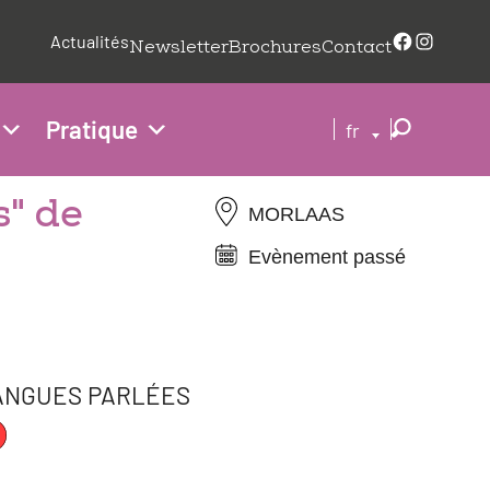
Faceboo
Insta
Actualités
Newsletter
Brochures
Contact
Pratique
fr
s" de
MORLAAS
Evènement passé
ANGUES PARLÉES