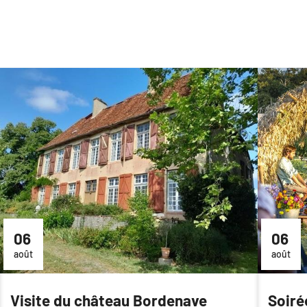
06
06
août
août
Visite du château Bordenave
Soiré