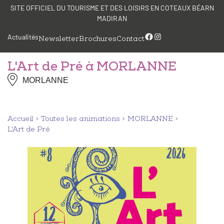
Aller
Panneau de gestion des cookies
SITE OFFICIEL DU TOURISME ET DES LOISIRS EN COTEAUX BÉARN
au
MADIRAN
contenu
Facebook
Instagram
Actualités
Newsletter
Brochures
Contact
L'Art de Pré à MORLANNE
MORLANNE
Accueil
Toutes les animations
MORLANNE
L'Art de Pré