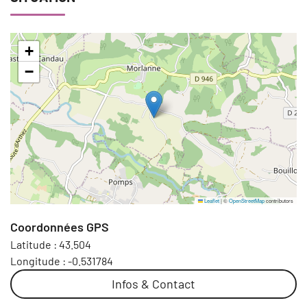
+
−
Leaflet
|
©
OpenStreetMap
contributors
Coordonnées GPS
Latitude :
43.504
Longitude :
-0.531784
Infos & Contact