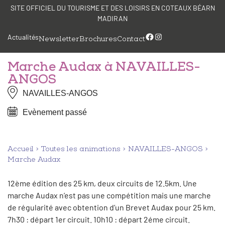
Aller
Panneau de gestion des cookies
SITE OFFICIEL DU TOURISME ET DES LOISIRS EN COTEAUX BÉARN
au
MADIRAN
contenu
Facebook
Instagram
Actualités
Newsletter
Brochures
Contact
Marche Audax à NAVAILLES-
ANGOS
NAVAILLES-ANGOS
Evènement passé
Accueil
Toutes les animations
NAVAILLES-ANGOS
Marche Audax
12ème édition des 25 km, deux circuits de 12.5km. Une
marche Audax n’est pas une compétition mais une marche
de régularité avec obtention d’un Brevet Audax pour 25 km.
7h30 : départ 1er circuit. 10h10 : départ 2éme circuit.