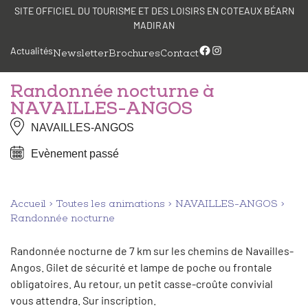
Aller
Panneau de gestion des cookies
SITE OFFICIEL DU TOURISME ET DES LOISIRS EN COTEAUX BÉARN
au
MADIRAN
contenu
Facebook
Instagram
Actualités
Newsletter
Brochures
Contact
Randonnée nocturne à
NAVAILLES-ANGOS
NAVAILLES-ANGOS
Evènement passé
Accueil
Toutes les animations
NAVAILLES-ANGOS
Randonnée nocturne
Randonnée nocturne de 7 km sur les chemins de Navailles-
Angos. Gilet de sécurité et lampe de poche ou frontale
obligatoires. Au retour, un petit casse-croûte convivial
vous attendra. Sur inscription.