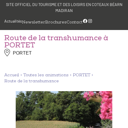
Aller
Panneau de gestion des cookies
SITE OFFICIEL DU TOURISME ET DES LOISIRS EN COTEAUX BÉARN
au
MADIRAN
contenu
Facebook
Instagram
Actualités
Newsletter
Brochures
Contact
Route de la transhumance à
PORTET
PORTET
Accueil
Toutes les animations
PORTET
Route de la transhumance