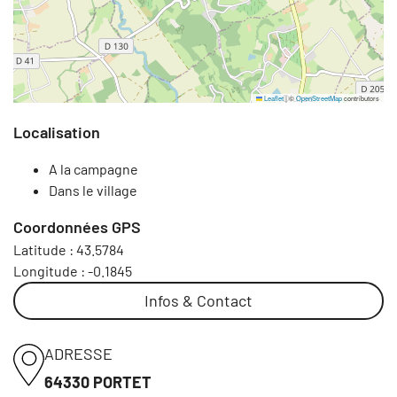
Leaflet
|
©
OpenStreetMap
contributors
Localisation
A la campagne
Dans le village
Coordonnées GPS
Latitude :
43.5784
Longitude :
-0.1845
Infos & Contact
ADRESSE
64330 PORTET