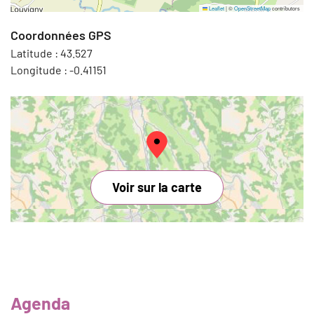
Leaflet
|
©
OpenStreetMap
contributors
Coordonnées GPS
Latitude :
43.527
Longitude :
-0.41151
Voir sur la carte
Agenda