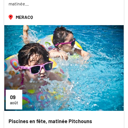
matinée…
MERACQ
09
août
Piscines en fête, matinée Pitchouns