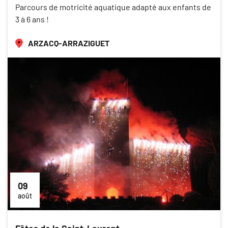
Parcours de motricité aquatique adapté aux enfants de
3 à 6 ans !
ARZACQ-ARRAZIGUET
09
août