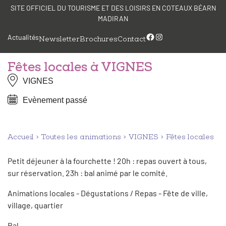
Aller
Panneau de gestion des cookies
SITE OFFICIEL DU TOURISME ET DES LOISIRS EN COTEAUX BÉARN
au
MADIRAN
contenu
Facebook
Instagram
Actualités
Newsletter
Brochures
Contact
Fêtes locales à VIGNES
VIGNES
Evènement passé
Accueil
Toutes les animations
VIGNES
Fêtes locales
Petit déjeuner à la fourchette ! 20h : repas ouvert à tous,
sur réservation. 23h : bal animé par le comité.
Animations locales - Dégustations / Repas - Fête de ville,
village, quartier
Bal