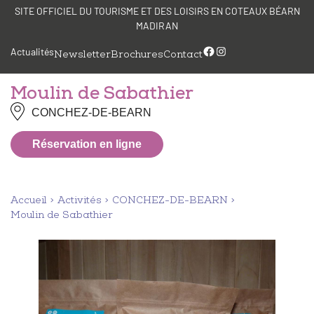
Aller
Panneau de gestion des cookies
SITE OFFICIEL DU TOURISME ET DES LOISIRS EN COTEAUX BÉARN
au
MADIRAN
contenu
Facebook
Instagram
Actualités
Newsletter
Brochures
Contact
Moulin de Sabathier
CONCHEZ-DE-BEARN
Réservation en ligne
Accueil
Activités
CONCHEZ-DE-BEARN
Moulin de Sabathier