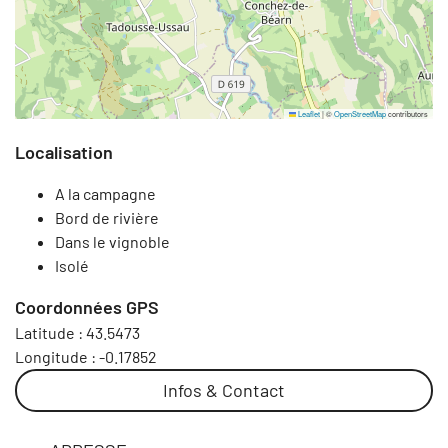
Leaflet
|
©
OpenStreetMap
contributors
Localisation
A la campagne
Bord de rivière
Dans le vignoble
Isolé
Coordonnées GPS
Latitude :
43.5473
Longitude :
-0.17852
Infos & Contact