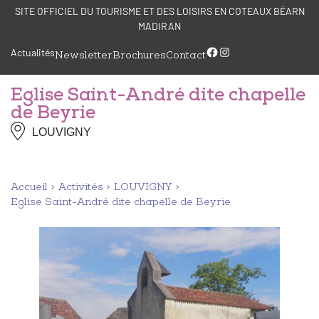
Aller
Panneau de gestion des cookies
SITE OFFICIEL DU TOURISME ET DES LOISIRS EN COTEAUX BÉARN
au
MADIRAN
contenu
Facebook
Instagram
Actualités
Newsletter
Brochures
Contact
Eglise Saint-André dite chapelle
de Beyrie
LOUVIGNY
Accueil
Activités
LOUVIGNY
Eglise Saint-André dite chapelle de Beyrie