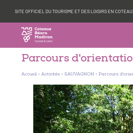
Aller
Panneau de gestion des cookies
au
SITE OFFICIEL DU TOURISME ET DES LOISIRS EN COTE
contenu
Parcours d'orientati
Accueil
Activités
SAUVAGNON
Parcours d'orie