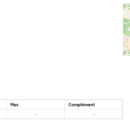
Max
Complément
-
-