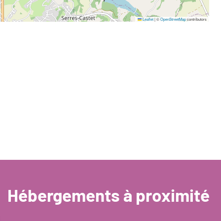
Leaflet
|
©
OpenStreetMap
contributors
Hébergements à proximité