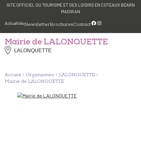
Aller
Panneau de gestion des cookies
SITE OFFICIEL DU TOURISME ET DES LOISIRS EN COTEAUX BÉARN
au
MADIRAN
contenu
Facebook
Instagram
Actualités
Newsletter
Brochures
Contact
Mairie de LALONQUETTE
LALONQUETTE
Accueil
Organismes
LALONQUETTE
Mairie de LALONQUETTE