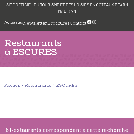
Aller
Panneau de gestion des cookies
SITE OFFICIEL DU TOURISME ET DES LOISIRS EN COTEAUX BÉARN
au
MADIRAN
contenu
Facebook
Instagram
Actualités
Newsletter
Brochures
Contact
Restaurants
à ESCURES
Accueil
Restaurants
ESCURES
6
Restaurants
correspondent à cette recherche