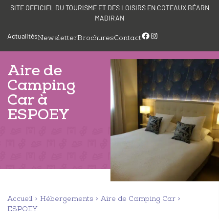
Aller
Panneau de gestion des cookies
SITE OFFICIEL DU TOURISME ET DES LOISIRS EN COTEAUX BÉARN
au
MADIRAN
contenu
Facebook
Instagram
Actualités
Newsletter
Brochures
Contact
Aire de
Camping
Car à
ESPOEY
Accueil
Hébergements
Aire de Camping Car
ESPOEY