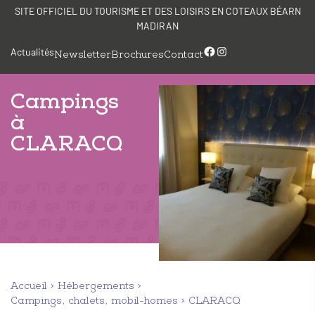
Aller
Panneau de gestion des cookies
SITE OFFICIEL DU TOURISME ET DES LOISIRS EN COTEAUX BÉARN
au
MADIRAN
contenu
Facebook
Instagram
Actualités
Newsletter
Brochures
Contact
Campings
à
CLARACQ
Accueil
Hébergements
Campings, chalets, mobil-homes
CLARACQ