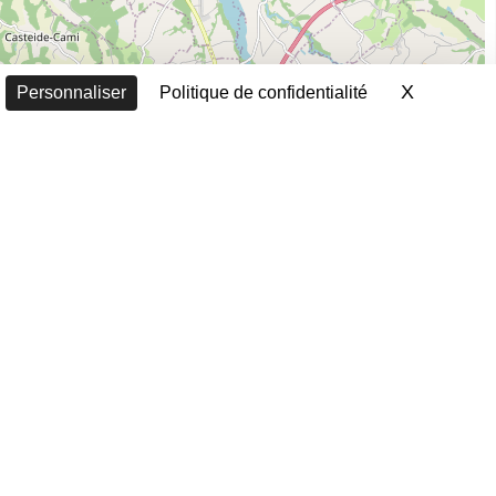
X
Masquer 
Personnaliser
Politique de confidentialité