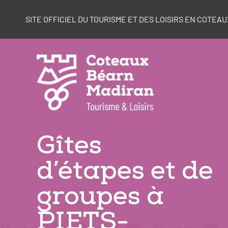
Aller
Panneau de gestion des cookies
au
SITE OFFICIEL DU TOURISME ET DES LOISIRS EN COTE
contenu
Gîtes
d’étapes et de
groupes à
PIETS-