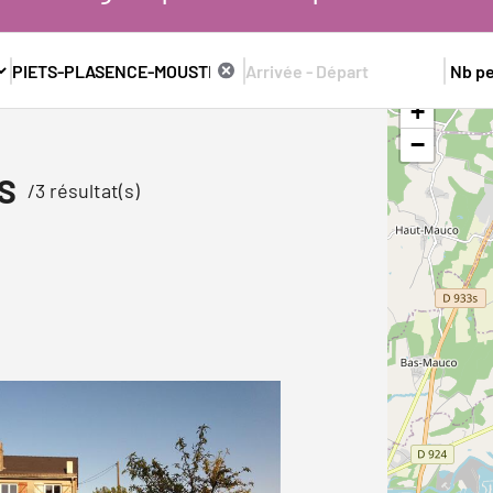
+
−
S
/
3
résultat(s)