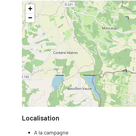
+
−
Localisation
A la campagne