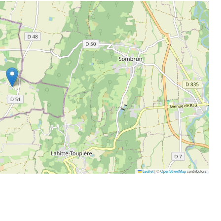
Leaflet
|
©
OpenStreetMap
contributors