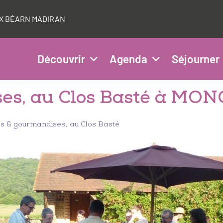
AUX BÉARN MADIRAN
Découvrir
Agenda
Séjourner
ses, au Clos Basté à MO
s & gourmandises, au Clos Basté