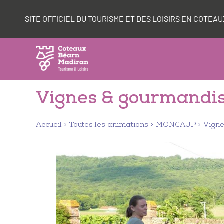
Aller
Panneau de gestion des cookies
au
SITE OFFICIEL DU TOURISME ET DES LOISIRS EN COTE
contenu
Vignes & gourmandi
Accueil
Toutes les animations
MONCAUP
Vigne