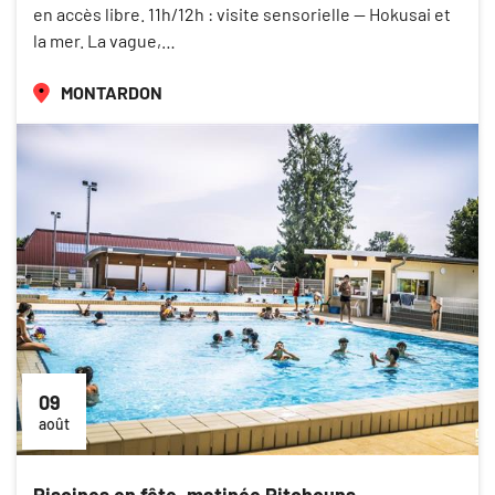
en accès libre. 11h/12h : visite sensorielle — Hokusai et
la mer. La vague,…
MONTARDON
09
août
Piscines en fête, matinée Pitchouns