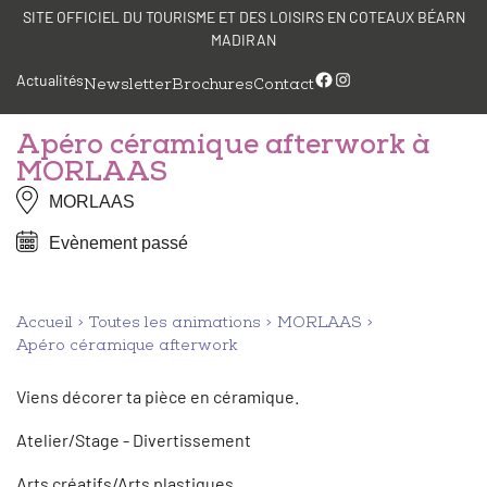
Aller
Panneau de gestion des cookies
SITE OFFICIEL DU TOURISME ET DES LOISIRS EN COTEAUX BÉARN
au
MADIRAN
contenu
Facebook
Instagram
Actualités
Newsletter
Brochures
Contact
Apéro céramique afterwork à
MORLAAS
MORLAAS
Evènement passé
Accueil
Toutes les animations
MORLAAS
Apéro céramique afterwork
Viens décorer ta pièce en céramique.
Atelier/Stage - Divertissement
Arts créatifs/Arts plastiques